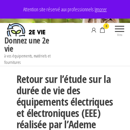
Aller
Attention site réservé aux professionnels
Ignorer
au
contenu
0
Menu
Donnez une 2e
vie
à vos équipements, matériels et
fournitures
Retour sur l’étude sur la
durée de vie des
équipements électriques
et électroniques (EEE)
réalisée par l’Ademe