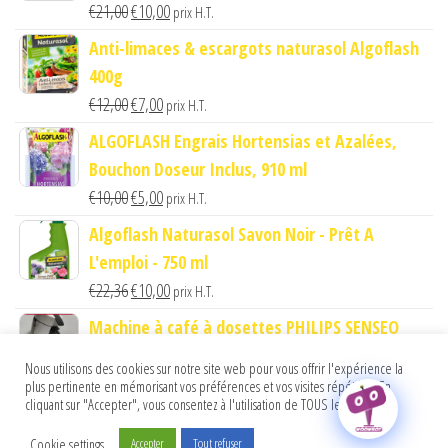
Le
Le
€
21,00
€
10,00
prix H.T.
prix
prix
Anti-limaces & escargots naturasol Algoflash
initial
actuel
400g
était :
est :
Le
Le
€
12,00
€
7,00
prix H.T.
€21,00.
€10,00.
prix
prix
ALGOFLASH Engrais Hortensias et Azalées,
initial
actuel
Bouchon Doseur Inclus, 910 ml
était :
est :
Le
Le
€
10,00
€
5,00
prix H.T.
€12,00.
€7,00.
prix
prix
Algoflash Naturasol Savon Noir - Prêt A
initial
actuel
L'emploi - 750 ml
était :
est :
Le
Le
€
22,36
€
10,00
prix H.T.
€10,00.
€5,00.
prix
prix
Machine à café à dosettes PHILIPS SENSEO
initial
actuel
ORIGINAL Blanc Titane
Nous utilisons des cookies sur notre site web pour vous offrir l'expérience la
était :
est :
Le
Le
€
54,00
€
35,00
prix H.T.
plus pertinente en mémorisant vos préférences et vos visites répétées. En
€22,36.
€10,00.
cliquant sur "Accepter", vous consentez à l'utilisation de TOUS les cookies.
prix
prix
initial
actuel
Cookie settings
Accepter
Tout refuser