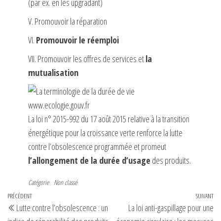
(par ex. en les upgradant)
V. Promouvoir la réparation
VI.
Promouvoir le réemploi
VII. Promouvoir les offres de services et
la
mutualisation
www.ecologie.gouv.fr
La loi n° 2015-992 du 17 août 2015 relative à la transition
énergétique pour la croissance verte renforce la lutte
contre l’obsolescence programmée et promeut
l’allongement de la durée d’usage
des produits.
Catégorie
Non classé
Navigation
Article
PRÉCÉDENT
SUIVANT
Art
Lutte contre l’obsolescence : un
La loi anti-gaspillage pour une
de
précédent
su