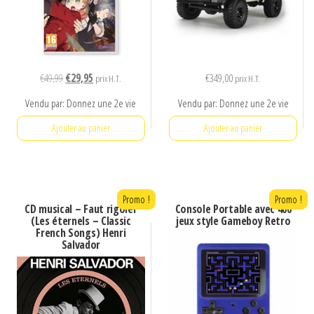
Le
Le
€
49,99
€
29,95
€
349,00
prix H.T.
prix H.T.
prix
prix
Vendu par: Donnez une 2e vie
Vendu par: Donnez une 2e vie
initial
actuel
était :
est :
Ajouter au panier
Ajouter au panier
€49,99.
€29,95.
Promo !
Promo !
CD musical – Faut rigoler
Console Portable avec 400
(Les éternels – Classic
jeux style Gameboy Retro
French Songs) Henri
Salvador