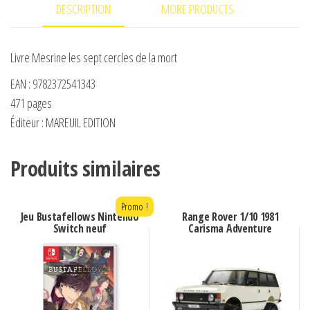
DESCRIPTION
MORE PRODUCTS
cercles
de
la
Livre Mesrine les sept cercles de la mort
mort
EAN : 9782372541343
471 pages
Éditeur : MAREUIL EDITION
Produits similaires
Promo !
Jeu Bustafellows Nintendo
Range Rover 1/10 1981
Switch neuf
Carisma Adventure