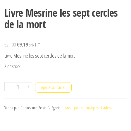
Livre Mesrine les sept cercles
de la mort
Le
Le
€
21,00
€
9,19
prix H.T.
prix
prix
Livre Mesrine les sept cercles de la mort
initial
actuel
2 en stock
était :
est :
€21,00.
€9,19.
quantité
-
+
Ajouter au panier
de
Livre
Vendu par: Donnez une 2e vie
Catégorie :
Livres - jouets - musiques et vidéos
Mesrine
les
sept