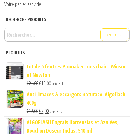
Votre panier est vide.
RECHERCHE PRODUITS
Rechercher :
PRODUITS
Lot de 6 feutres Promaker tons chair - Winsor
et Newton
Le
Le
€
21,00
€
10,00
prix H.T.
prix
prix
Anti-limaces & escargots naturasol Algoflash
initial
actuel
400g
était :
est :
Le
Le
€
12,00
€
7,00
prix H.T.
€21,00.
€10,00.
prix
prix
ALGOFLASH Engrais Hortensias et Azalées,
initial
actuel
Bouchon Doseur Inclus, 910 ml