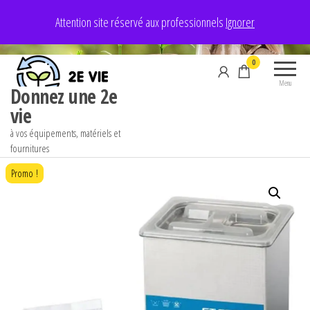
Aller
Attention site réservé aux professionnels
Ignorer
au
contenu
0
Menu
Donnez une 2e
vie
à vos équipements, matériels et
fournitures
Promo !