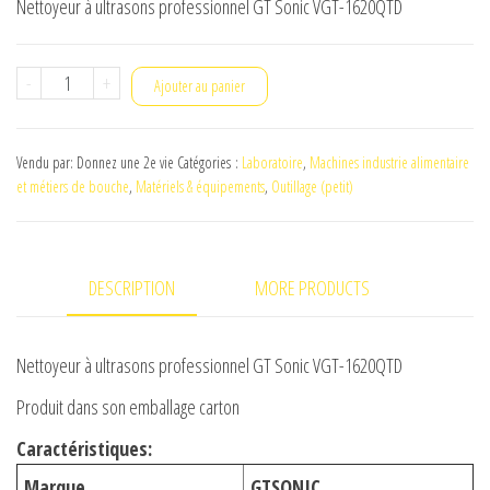
Nettoyeur à ultrasons professionnel GT Sonic VGT-1620QTD
initial
actuel
était :
est :
quantité
-
+
€119,86.
€109,56.
Ajouter au panier
de
Nettoyeur
Vendu par: Donnez une 2e vie
Catégories :
Laboratoire
,
Machines industrie alimentaire
à
et métiers de bouche
,
Matériels & équipements
,
Outillage (petit)
ultrasons
professionnel
GT
DESCRIPTION
MORE PRODUCTS
Sonic
VGT-
1620QTD
Nettoyeur à ultrasons professionnel GT Sonic VGT-1620QTD
Produit dans son emballage carton
Caractéristiques:
Marque
GTSONIC