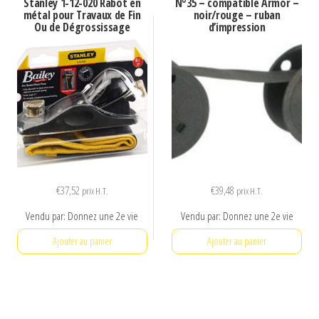
Stanley 1-12-020 Rabot en
N°35 – compatible Armor –
métal pour Travaux de Fin
noir/rouge – ruban
Ou de Dégrossissage
d’impression
€
37,52
€
39,48
prix H.T.
prix H.T.
Vendu par: Donnez une 2e vie
Vendu par: Donnez une 2e vie
Ajouter au panier
Ajouter au panier