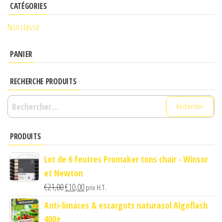
CATÉGORIES
Non classé
PANIER
RECHERCHE PRODUITS
Rechercher :
PRODUITS
Lot de 6 feutres Promaker tons chair - Winsor
et Newton
Le
Le
€
21,00
€
10,00
prix H.T.
prix
prix
Anti-limaces & escargots naturasol Algoflash
initial
actuel
400g