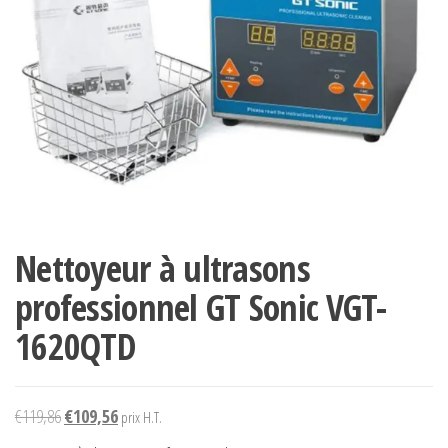
Nettoyeur à ultrasons
professionnel GT Sonic VGT-
1620QTD
Le
Le
€
119,86
€
109,56
prix H.T.
prix
prix