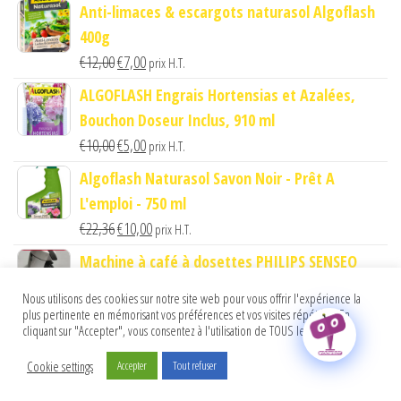
prix
prix
Anti-limaces & escargots naturasol Algoflash
initial
actuel
400g
était :
est :
Le
Le
€
12,00
€
7,00
prix H.T.
€21,00.
€10,00.
prix
prix
ALGOFLASH Engrais Hortensias et Azalées,
initial
actuel
Bouchon Doseur Inclus, 910 ml
était :
est :
Le
Le
€
10,00
€
5,00
prix H.T.
€12,00.
€7,00.
prix
prix
Algoflash Naturasol Savon Noir - Prêt A
initial
actuel
L'emploi - 750 ml
était :
est :
Le
Le
€
22,36
€
10,00
prix H.T.
€10,00.
€5,00.
prix
prix
Machine à café à dosettes PHILIPS SENSEO
initial
actuel
ORIGINAL Blanc Titane
Nous utilisons des cookies sur notre site web pour vous offrir l'expérience la
était :
est :
Le
Le
€
54,00
€
35,00
prix H.T.
plus pertinente en mémorisant vos préférences et vos visites répétées. En
€22,36.
€10,00.
cliquant sur "Accepter", vous consentez à l'utilisation de TOUS les cookies.
prix
prix
initial
actuel
Cookie settings
Accepter
Tout refuser
Fièrement propulsé par
WordPress
|
Thème :
Envo Shop
était :
est :