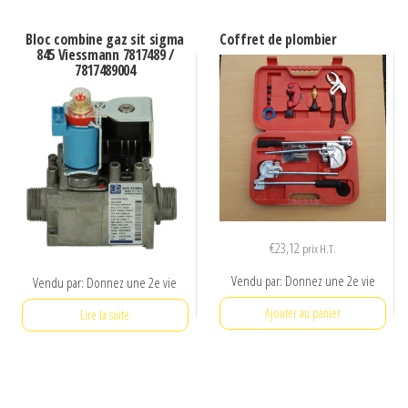
Bloc combine gaz sit sigma
Coffret de plombier
845 Viessmann 7817489 /
7817489004
€
23,12
prix H.T.
Vendu par: Donnez une 2e vie
Vendu par: Donnez une 2e vie
Ajouter au panier
Lire la suite