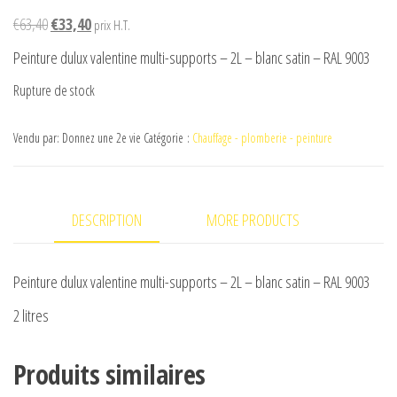
Le
Le
€
63,40
€
33,40
prix H.T.
prix
prix
Peinture dulux valentine multi-supports – 2L – blanc satin – RAL 9003
initial
actuel
Rupture de stock
était :
est :
€63,40.
€33,40.
Vendu par: Donnez une 2e vie
Catégorie :
Chauffage - plomberie - peinture
DESCRIPTION
MORE PRODUCTS
Peinture dulux valentine multi-supports – 2L – blanc satin – RAL 9003
2 litres
Produits similaires