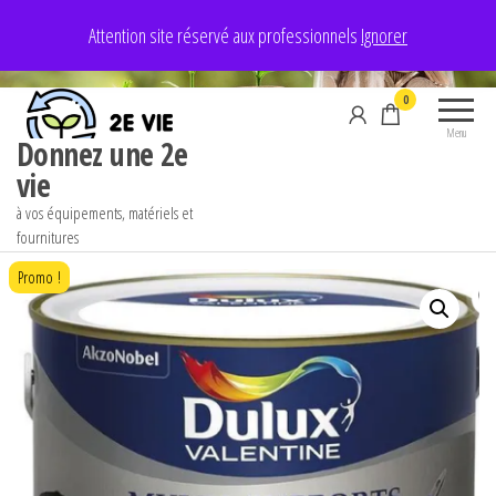
Aller
Attention site réservé aux professionnels
Ignorer
au
contenu
0
Menu
Donnez une 2e
vie
à vos équipements, matériels et
fournitures
Promo !