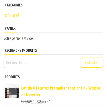
CATÉGORIES
Non classé
PANIER
Votre panier est vide.
RECHERCHE PRODUITS
Rechercher :
PRODUITS
Lot de 6 feutres Promaker tons chair - Winsor
et Newton
Le
Le
€
21,00
€
10,00
prix H.T.