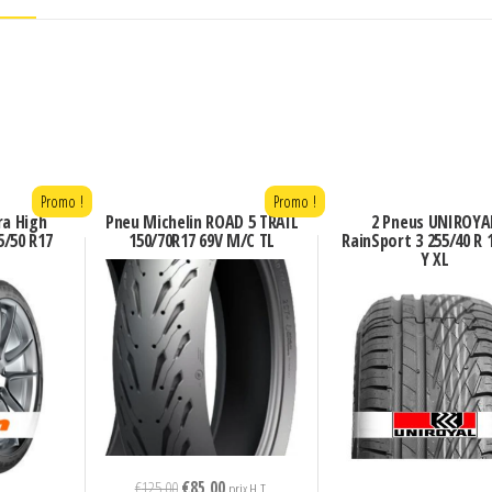
Promo !
Promo !
ra High
Pneu Michelin ROAD 5 TRAIL
2 Pneus UNIROYA
/50 R17
150/70R17 69V M/C TL
RainSport 3 255/40 R 
Y XL
Le
Le
€
125,00
€
85,00
prix H.T.