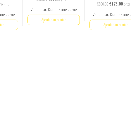
e
Le
Le
€
300,00
€
175,00
rix H.T.
prix H
prix
prix
Vendu par: Donnez une 2e vie
ix
prix
prix
initial
actuel
une 2e vie
Vendu par: Donnez une 2
tuel
initial
actue
était :
est :
Ajouter au panier
t :
était :
est :
ier
Ajouter au panier
€125,00.
€85,00.
6,90.
€300,00.
€175,