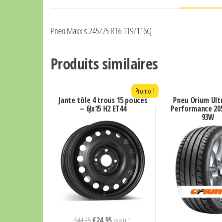
Pneu Maxxis 245/75 R16 119/116Q
Produits similaires
Promo !
Jante tôle 4 trous 15 pouces
Pneu Orium Ult
– 6Jx15 H2 ET44
Performance 205
93W
Le
Le
€
44,95
€
24,95
prix H.T.