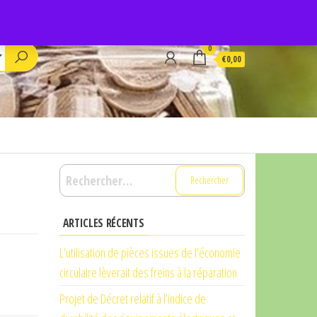
0
€0,00
Rechercher :
ARTICLES RÉCENTS
L’utilisation de pièces issues de l’économie
circulaire lèverait des freins à la réparation
Projet de Décret relatif à l’indice de