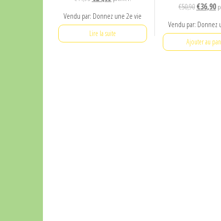
Le
L
€
50,90
€
36,90
p
prix
prix
Vendu par: Donnez une 2e vie
prix
pr
initial
actuel
Vendu par: Donnez 
initial
ac
était :
est :
Lire la suite
était :
es
Ajouter au pan
€44,95.
€24,95.
€50,90.
€3