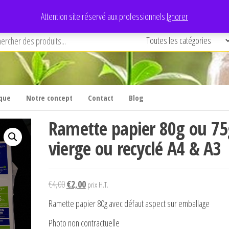
Attention site réservé aux professionnels
Ignorer
que
Notre concept
Contact
Blog
Ramette papier 80g ou 75
vierge ou recyclé A4 & A3
Le
Le
€
4,00
€
2,00
prix H.T.
prix
prix
Ramette papier 80g avec défaut aspect sur emballage
initial
actuel
Photo non contractuelle
était :
est :