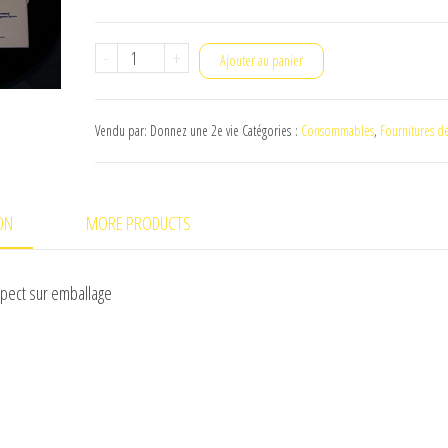
€4,00.
€2,00.
quantité
-
+
Ajouter au panier
de
Ramette
Vendu par: Donnez une 2e vie
Catégories :
Consommables
,
Fournitures d
papier
80g
ou
ON
MORE PRODUCTS
75g
vierge
ou
spect sur emballage
recyclé
A4
&
A3