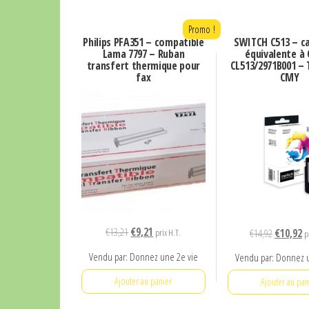
Promo !
Philips PFA351 – compatible
SWITCH C513 – c
Lama 7797 – Ruban
équivalente à
transfert thermique pour
CL513/2971B001 –
fax
CMY
Le
Le
€
13,21
€
9,21
Le
L
€
14,92
€
10,92
prix H.T.
p
prix
prix
prix
pr
Vendu par: Donnez une 2e vie
Vendu par: Donnez 
initial
actuel
initial
ac
était :
est :
Ajouter au panier
était :
es
Ajouter au pan
€13,21.
€9,21.
€14,92.
€1