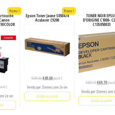
Promo !
Promo !
artouche
Epson Toner Jaune S050474
TONER NOIR EPS
 Canon
Aculaser C9200
D’ORIGINE C1000- C
 TRICOLOR
C13S050033
Le
Le
€
249,60
€
49,60
prix H.T.
Le
Le
€
429,70
€
69,70
prix H
prix
prix
e
Vendu par: Donnez une 2e vie
rix H.T.
prix
prix
initial
actuel
Vendu par: Donnez une 2
ix
initial
actuel
une 2e vie
était :
est :
Ajouter au panier
tuel
était :
est :
Ajouter au panier
€249,60.
€49,60.
t :
ier
€429,70.
€69,70
0,92.