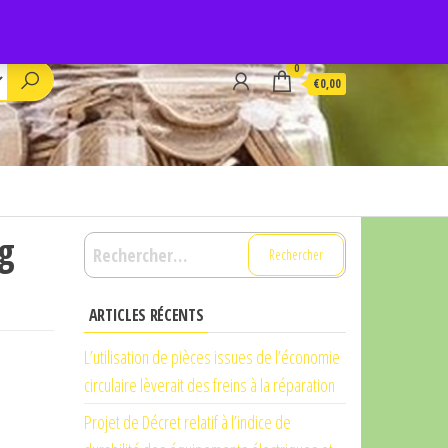
0
€0,00
g
Rechercher :
ARTICLES RÉCENTS
L’utilisation de pièces issues de l’économie
circulaire lèverait des freins à la réparation
Projet de Décret relatif à l’indice de