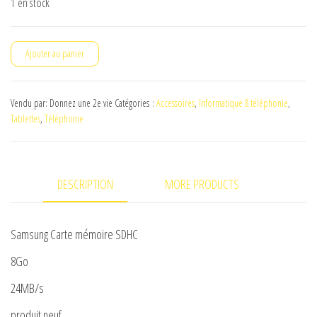
1 en stock
quantité
Ajouter au panier
de
Samsung
Vendu par: Donnez une 2e vie
Catégories :
Accessoires
,
Informatique & téléphonie
,
Carte
Tablettes
,
Téléphonie
mémoire
SDHC
8Go
DESCRIPTION
MORE PRODUCTS
24MB/s
Samsung Carte mémoire SDHC
8Go
24MB/s
produit neuf