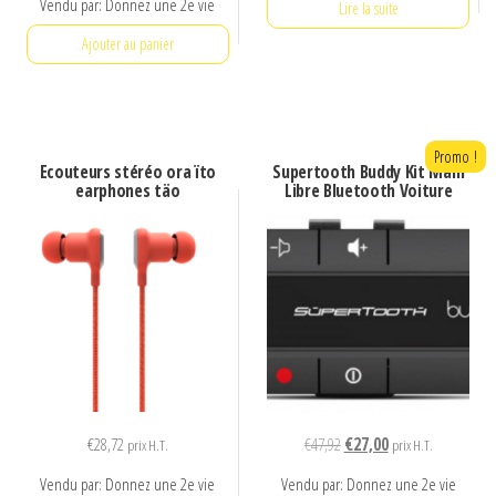
Vendu par: Donnez une 2e vie
Lire la suite
Ajouter au panier
Promo !
Ecouteurs stéréo ora ïto
Supertooth Buddy Kit Main
earphones täo
Libre Bluetooth Voiture
Le
Le
€
28,72
€
47,92
€
27,00
prix H.T.
prix H.T.
prix
prix
Vendu par: Donnez une 2e vie
Vendu par: Donnez une 2e vie