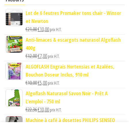
Lot de 6 feutres Promaker tons chair - Winsor
et Newton
Le
Le
€
21,00
€
10,00
prix H.T.
prix
prix
Anti-limaces & escargots naturasol Algoflash
initial
actuel
400g
était :
est :
Le
Le
€
12,00
€
7,00
prix H.T.
€21,00.
€10,00.
prix
prix
ALGOFLASH Engrais Hortensias et Azalées,
initial
actuel
Bouchon Doseur Inclus, 910 ml
était :
est :
Le
Le
€
10,00
€
5,00
prix H.T.
€12,00.
€7,00.
prix
prix
Algoflash Naturasol Savon Noir - Prêt A
initial
actuel
L'emploi - 750 ml
était :
est :
Le
Le
€
22,36
€
10,00
prix H.T.
€10,00.
€5,00.
prix
prix
Machine à café à dosettes PHILIPS SENSEO
initial
actuel
ORIGINAL Blanc Titane