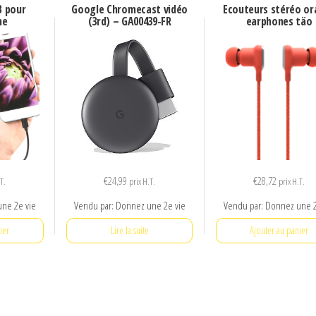
B pour
Google Chromecast vidéo
Ecouteurs stéréo or
ne
(3rd) – GA00439-FR
earphones täo
€
24,99
€
28,72
.T.
prix H.T.
prix H.T.
une 2e vie
Vendu par: Donnez une 2e vie
Vendu par: Donnez une 2
ier
Lire la suite
Ajouter au panier