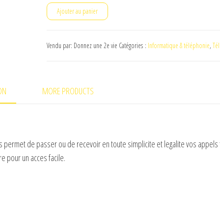
quantité
€47,92.
€27,00.
Ajouter au panier
de
Supertooth
Vendu par: Donnez une 2e vie
Catégories :
Informatique & téléphonie
,
Té
Buddy
Kit
Main
ON
MORE PRODUCTS
Libre
Bluetooth
Voiture
s permet de passer ou de recevoir en toute simplicite et legalite vos appels 
re pour un acces facile.