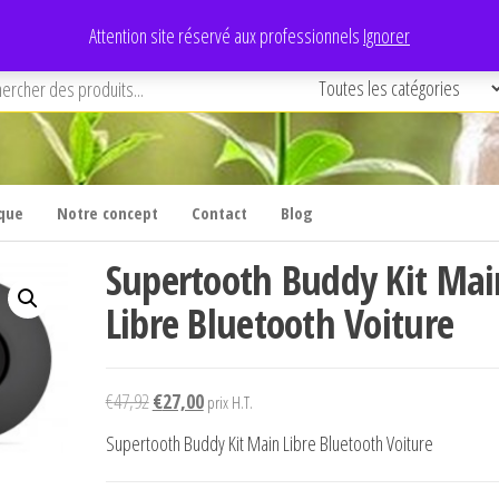
Attention site réservé aux professionnels
Ignorer
que
Notre concept
Contact
Blog
Supertooth Buddy Kit Mai
Libre Bluetooth Voiture
Le
Le
€
47,92
€
27,00
prix H.T.
prix
prix
Supertooth Buddy Kit Main Libre Bluetooth Voiture
initial
actuel
était :
est :