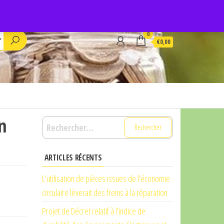
0
€0,00
n
Rechercher :
ARTICLES RÉCENTS
L’utilisation de pièces issues de l’économie
circulaire lèverait des freins à la réparation
Projet de Décret relatif à l’indice de