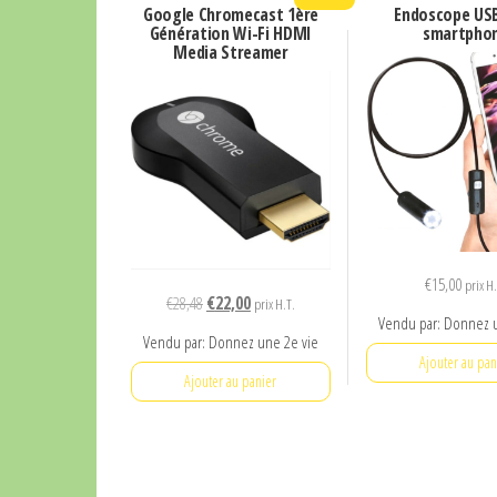
Google Chromecast 1ère
Endoscope US
Génération Wi-Fi HDMI
smartpho
Media Streamer
€
15,00
prix H
Le
Le
€
28,48
€
22,00
prix H.T.
Vendu par: Donnez 
prix
prix
Vendu par: Donnez une 2e vie
initial
actuel
Ajouter au pan
était :
est :
Ajouter au panier
€28,48.
€22,00.