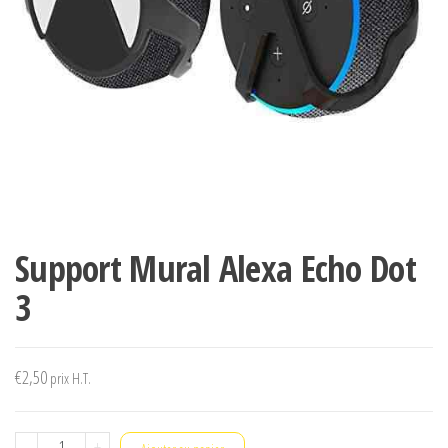
Support Mural Alexa Echo Dot
3
€
2,50
prix H.T.
quantité
-
+