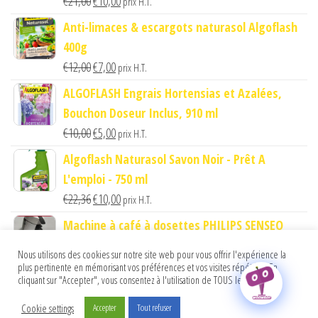
€
21,00
€
10,00
prix H.T.
prix
prix
Anti-limaces & escargots naturasol Algoflash
initial
actuel
400g
était :
est :
Le
Le
€
12,00
€
7,00
prix H.T.
€21,00.
€10,00.
prix
prix
ALGOFLASH Engrais Hortensias et Azalées,
initial
actuel
Bouchon Doseur Inclus, 910 ml
était :
est :
Le
Le
€
10,00
€
5,00
prix H.T.
€12,00.
€7,00.
prix
prix
Algoflash Naturasol Savon Noir - Prêt A
initial
actuel
L'emploi - 750 ml
était :
est :
Le
Le
€
22,36
€
10,00
prix H.T.
€10,00.
€5,00.
prix
prix
Machine à café à dosettes PHILIPS SENSEO
initial
actuel
ORIGINAL Blanc Titane
Nous utilisons des cookies sur notre site web pour vous offrir l'expérience la
était :
est :
Le
Le
€
54,00
€
35,00
prix H.T.
plus pertinente en mémorisant vos préférences et vos visites répétées. En
€22,36.
€10,00.
cliquant sur "Accepter", vous consentez à l'utilisation de TOUS les cookies.
prix
prix
initial
actuel
Cookie settings
Accepter
Tout refuser
Fièrement propulsé par
WordPress
|
Thème :
Envo Shop