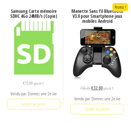
Promo !
Samsung Carte mémoire
Manette Sans fil Bluetooth
SDHC 4Go 24MB/s (Copie)
V3.0 pour Smartphone jeux
mobiles Android
€
15,99
prix H.T.
Le
Le
€
58,65
€
32,00
prix H.T.
Vendu par: Donnez une 2e vie
prix
prix
Vendu par: Donnez une 2e vie
initial
actuel
Ajouter au panier
était :
est :
Ajouter au panier
€58,65.
€32,00.