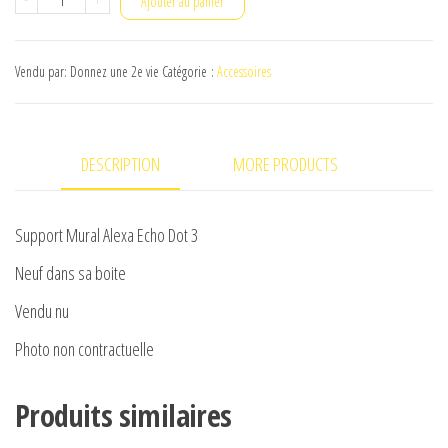
Ajouter au panier
de
Support
Vendu par: Donnez une 2e vie
Catégorie :
Accessoires
Mural
Alexa
Echo
DESCRIPTION
MORE PRODUCTS
Dot
3
Support Mural Alexa Echo Dot 3
Neuf dans sa boite
Vendu nu
Photo non contractuelle
Produits similaires