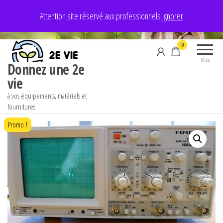
Aller
Attention site réservé aux professionnels
Ignorer
au
contenu
0
Menu
Donnez une 2e
vie
à vos équipements, matériels et
fournitures
Promo !