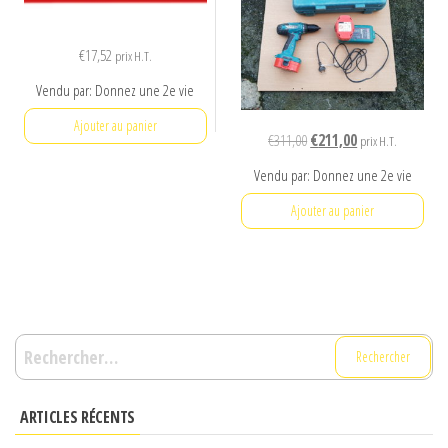
€
17,52
prix H.T.
Vendu par: Donnez une 2e vie
Ajouter au panier
Le
Le
€
311,00
€
211,00
prix H.T.
prix
prix
Vendu par: Donnez une 2e vie
initial
actuel
était :
est :
Ajouter au panier
€311,00.
€211,00.
Rechercher :
ARTICLES RÉCENTS