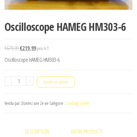
Oscilloscope HAMEG HM303-6
Le
Le
€
679,99
€
219,99
prix H.T.
prix
prix
Oscilloscope HAMEG HM303-6
initial
actuel
était :
est :
quantité
-
+
€679,99.
€219,99.
Ajouter au panier
de
Oscilloscope
Vendu par: Donnez une 2e vie
Catégorie :
Outillage (petit)
HAMEG
HM303-
6
DESCRIPTION
MORE PRODUCTS