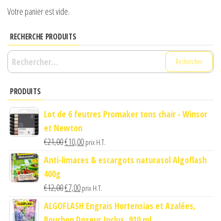
Votre panier est vide.
RECHERCHE PRODUITS
Rechercher :
PRODUITS
Lot de 6 feutres Promaker tons chair - Winsor
et Newton
Le
Le
€
21,00
€
10,00
prix H.T.
prix
prix
Anti-limaces & escargots naturasol Algoflash
initial
actuel
400g
était :
est :
Le
Le
€
12,00
€
7,00
prix H.T.
€21,00.
€10,00.
prix
prix
ALGOFLASH Engrais Hortensias et Azalées,
initial
actuel
Bouchon Doseur Inclus, 910 ml