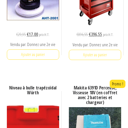
Le
Le
Le
Le
€
29,95
€
17,00
€
896,55
€
396,55
prix H.T.
prix H.T.
prix
prix
prix
prix
Vendu par: Donnez une 2e vie
Vendu par: Donnez une 2e vie
initial
actuel
initial
actuel
était :
est :
était :
est :
Ajouter au panier
Ajouter au panier
€29,95.
€17,00.
€896,55.
€396,55.
Promo !
Niveau à bulle trapézoïdal
Makita 6391D Perceuse,
Würth
Visseuse 18V (en coffret
avec 2 batteries et
chargeur)